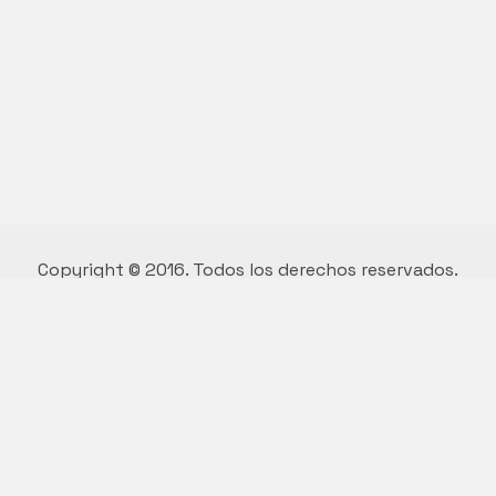
Copyright © 2016. Todos los derechos reservados.
Diseño y desarrollo por Vivian Suárez.
Who we are.
We are a multi functional agency,
we love good things and great design.
Say hello to us
hello@kalium.com