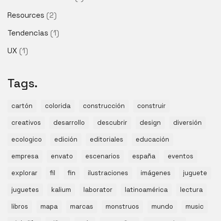
Resources
(2)
Tendencias
(1)
UX
(1)
Tags.
cartón
colorida
construcción
construir
creativos
desarrollo
descubrir
design
diversión
ecologico
edición
editoriales
educación
empresa
envato
escenarios
españa
eventos
explorar
fil
fin
ilustraciones
imágenes
juguete
juguetes
kalium
laborator
latinoamérica
lectura
libros
mapa
marcas
monstruos
mundo
music