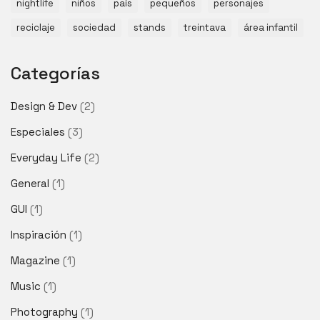
nightlife
niños
país
pequeños
personajes
reciclaje
sociedad
stands
treintava
área infantil
Categorías
Design & Dev
(2)
Especiales
(3)
Everyday Life
(2)
General
(1)
GUI
(1)
Inspiración
(1)
Magazine
(1)
Music
(1)
Photography
(1)