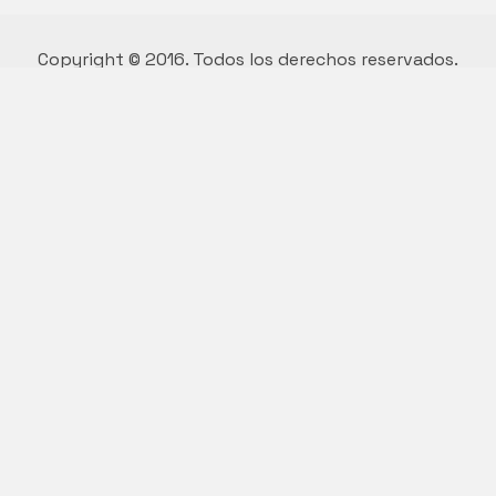
Copyright © 2016. Todos los derechos reservados.
Diseño y desarrollo por Vivian Suárez.
Who we are.
We are a multi functional agency,
we love good things and great design.
Say hello to us
hello@kalium.com
© Copyright 2026 |
Kalium Theme
by
Laborator