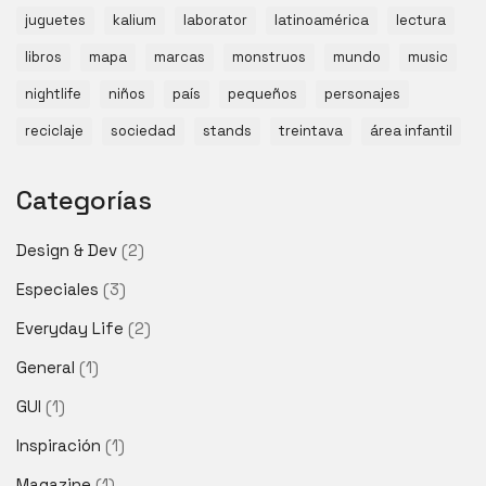
juguetes
kalium
laborator
latinoamérica
lectura
libros
mapa
marcas
monstruos
mundo
music
nightlife
niños
país
pequeños
personajes
reciclaje
sociedad
stands
treintava
área infantil
Categorías
Design & Dev
(2)
Especiales
(3)
Everyday Life
(2)
General
(1)
GUI
(1)
Inspiración
(1)
Magazine
(1)