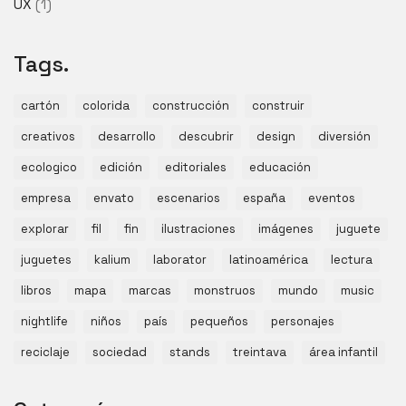
UX
(1)
Tags.
cartón
colorida
construcción
construir
creativos
desarrollo
descubrir
design
diversión
ecologico
edición
editoriales
educación
empresa
envato
escenarios
españa
eventos
explorar
fil
fin
ilustraciones
imágenes
juguete
juguetes
kalium
laborator
latinoamérica
lectura
libros
mapa
marcas
monstruos
mundo
music
nightlife
niños
país
pequeños
personajes
reciclaje
sociedad
stands
treintava
área infantil