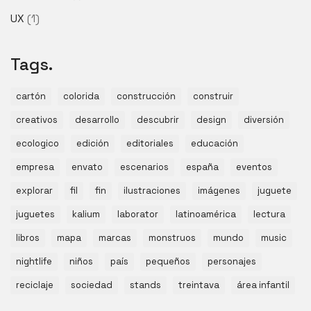
UX
(1)
Tags.
cartón
colorida
construcción
construir
creativos
desarrollo
descubrir
design
diversión
ecologico
edición
editoriales
educación
empresa
envato
escenarios
españa
eventos
explorar
fil
fin
ilustraciones
imágenes
juguete
juguetes
kalium
laborator
latinoamérica
lectura
libros
mapa
marcas
monstruos
mundo
music
nightlife
niños
país
pequeños
personajes
reciclaje
sociedad
stands
treintava
área infantil