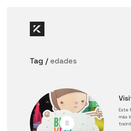
Tag /
edades
Visi
Este f
más i
trein