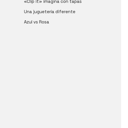
«Clip it» imagina con tapas
Una juguetería diferente
Azul vs Rosa
 Vivian Suárez.